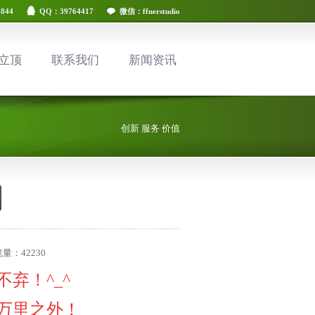
844
QQ：39764417
微信：ffnerstudio
立顶
联系我们
新闻资讯
创新 服务 价值
浏览量：
42230
不弃！^_^
万里之外！