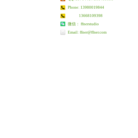
Phone: 13980019844
13668109398
微信： ffnerstudio
Email: ffner@ffner.com